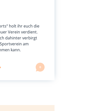
rts“ holt ihr euch die
uer Verein verdient.
ich dahinter verbirgt
 Sportverein am
hmen kann.
n
0