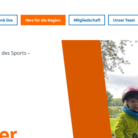
nk live
Herz für die Region
Mitgliedschaft
Unser Team
 des Sports –
er