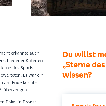
Du willst m
ment erkannte auch
erschiedener Kriterien
„Sterne des
Sterne des Sports
wissen?
werteten. Es war ein
ch am Ende konnte
.V. überzeugen.
n Pokal in Bronze
Sterne des Sports