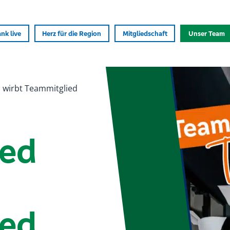
nk live
Herz für die Region
Mitgliedschaft
Unser Team
 wirbt Teammitglied
ied
ied