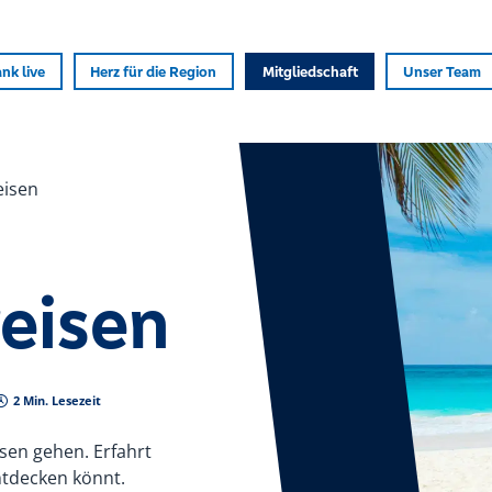
nk live
Herz für die Region
Mitgliedschaft
Unser Team
eisen
reisen
2 Min. Lesezeit
sen gehen. Erfahrt
ntdecken könnt.